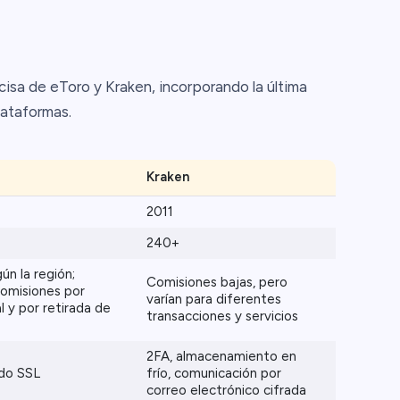
isa de eToro y Kraken, incorporando la última
lataformas.
Kraken
2011
240+
ún la región;
Comisiones bajas, pero
comisiones por
varían para diferentes
l y por retirada de
transacciones y servicios
2FA, almacenamiento en
ado SSL
frío, comunicación por
correo electrónico cifrada