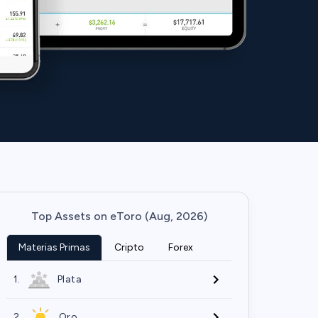
Top Assets on eToro (Aug, 2026)
Materias Primas
Cripto
Forex
1.
Plata
2.
Oro