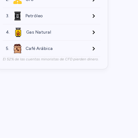
3.
Petróleo
4.
Gas Natural
5.
Café Arábica
El 52% de las cuentas minoristas de CFD pierden dinero.