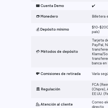
📟 Cuenta Demo
✔️
👝 Monedero
Billetera
$10-$200
💰
Depósito mínimo
país)
Tarjeta d
PayPal, Net
transfere
💳
Métodos de depósito
Klarna/So
transfere
banca en l
💸 Comisiones de retirada
Varía segú
FCA (Rei
🏛️
Regulación
(Chipre), 
EE.UU. (F
Correo el
💁
Atención al cliente
directo