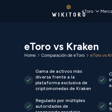
eToro
Merc
eToro vs Kraken
Home
Comparación de eToro
eToro vs K
Gama de activos más
C
diversa frente a la
i
plataforma exclusiva de
e
criptomonedas de Kraken
Regulado por múltiples
e
autoridades de
1
reconocido prestigio