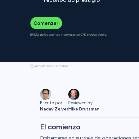
Comenzar
El 52% de las cuentas minoristas de CFD pierden dinero.
ⓘ Advertiser disclosure
Reviewed by
Escrito por
Mike Druttman
Nadav Zelver
El comienzo
Embarcarse en su viaje de operaciones req