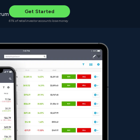
Get Started
rum
61% of retail investor accounts lose money