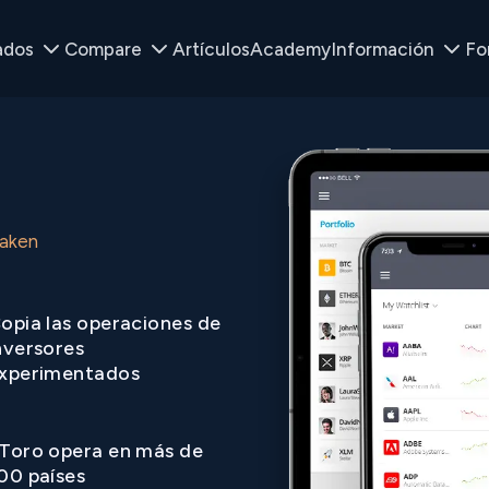
ados
Compare
Artículos
Academy
Información
Fo
raken
opia las operaciones de
nversores
xperimentados
Toro opera en más de
00 países