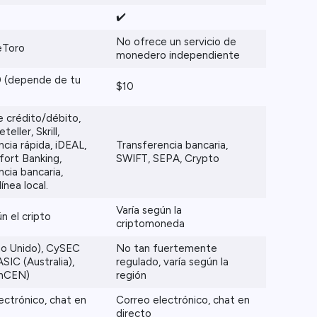
✔️
No ofrece un servicio de
 eToro
monedero independiente
 (depende de tu
$10
e crédito/débito,
eller, Skrill,
ncia rápida, iDEAL,
Transferencia bancaria,
fort Banking,
SWIFT, SEPA, Crypto
ncia bancaria,
ínea local.
Varía según la
n el cripto
criptomoneda
no Unido), CySEC
No tan fuertemente
ASIC (Australia),
regulado, varía según la
inCEN)
región
ectrónico, chat en
Correo electrónico, chat en
directo