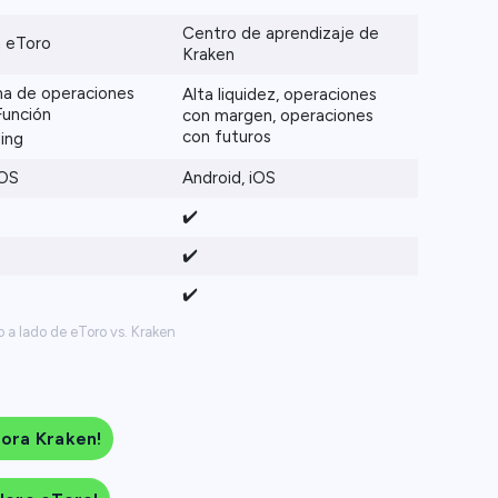
Centro de aprendizaje de
 eToro
Kraken
ma de operaciones
Alta liquidez, operaciones
Función
con margen, operaciones
con futuros
ing
iOS
Android, iOS
✔️
✔️
✔️
 a lado de eToro vs. Kraken
lora Kraken!