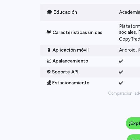
🎓 Educación
Academia
Platafor
sociales, 
🌟
Características únicas
CopyTrad
📱
Aplicación móvil
Android, 
📈 Apalancamiento
✔️
⚙️ Soporte API
✔️
💰 Estacionamiento
✔️
Comparación lado
¡Exp