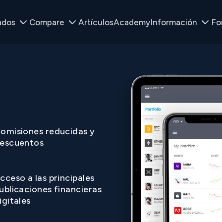
ados
Compare
Artículos
Academy
Información
Fo
omisiones reducidas y
escuentos
cceso a las principales
ublicaciones financieras
igitales