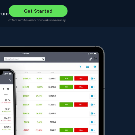
Get Started
rum
61% of retail investor accounts lose money