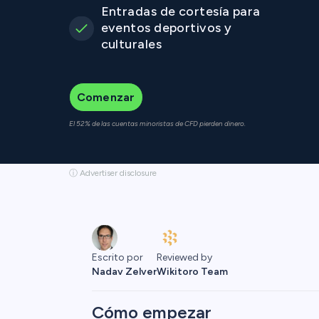
Entradas de cortesía para
eventos deportivos y
culturales
Comenzar
El 52% de las cuentas minoristas de CFD pierden dinero.
ⓘ Advertiser disclosure
Reviewed by
Escrito por
Wikitoro Team
Nadav Zelver
Cómo empezar