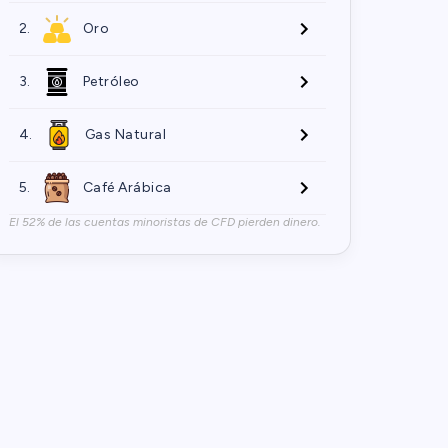
2.
Oro
3.
Petróleo
4.
Gas Natural
5.
Café Arábica
El 52% de las cuentas minoristas de CFD pierden dinero.