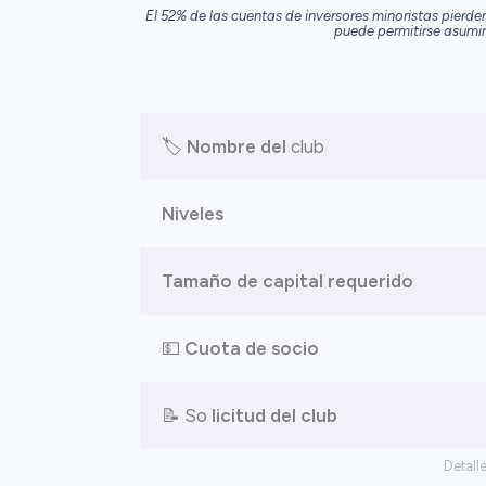
El 52% de las cuentas de inversores minoristas pierde
puede permitirse asumir 
🏷️
Nombre del
club
Niveles
Tamaño de capital requerido
💵
Cuota de socio
📝 So
licitud del club
Detall