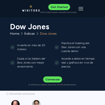
Get Started
Toggle navigat
61% of retail investor accounts lose money
Dow Jones
Home
Índices
Dow Jones
Practica el trading del
Invierte en más de 20
Dow Jones con una
índices
cuenta demo
Copia a los traders del
Accede a datos en tiempo
Dow Jones con mejor
real y gráficos en vivo de
rendimiento
precios
Comenzar
El 52% de las cuentas minoristas de CFD pierden dinero.
ⓘ Advertiser disclosure