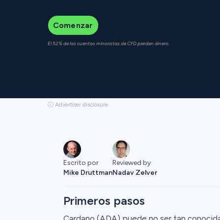
Comenzar
El 52% de las cuentas minoristas de CFD pierden dinero.
ⓘ Advertiser disclosure
Escrito por
Reviewed by
Mike Druttman
Nadav Zelver
Primeros pasos
Cardano (ADA) puede no ser tan conocida 