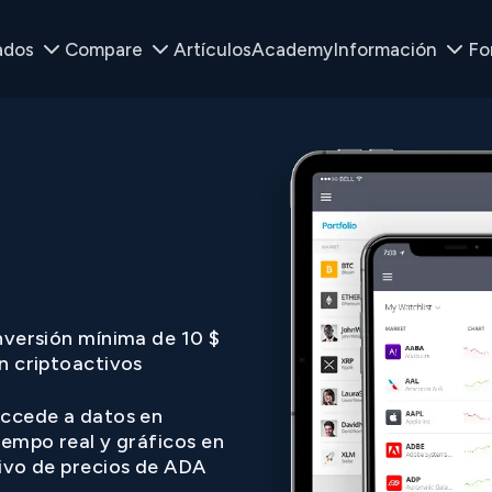
ados
Compare
Artículos
Academy
Información
Fo
nversión mínima de 10 $
n criptoactivos
ccede a datos en
iempo real y gráficos en
ivo de precios de ADA