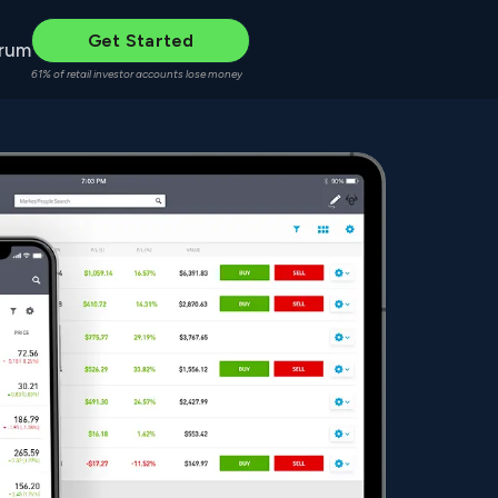
Get Started
rum
61% of retail investor accounts lose money