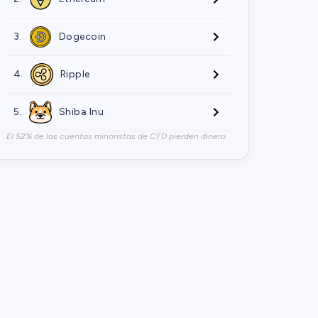
3.
Dogecoin
4.
Ripple
5.
Shiba Inu
El 52% de las cuentas minoristas de CFD pierden dinero.