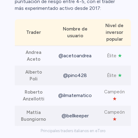
puntuación de riesgo entre 4-5, con el trader
más experimentado activo desde 2017:
Nivel de
Nombre de
Trader
inversor
usuario
popular
Andrea
@acetoandrea
★
Élite
Aceto
Alberto
@pino428
★
Élite
Poli
Campeón
Roberto
@ilmatematico
★
Anzellotti
Campeón
Mattia
@bellkeeper
★
Buongiorno
Principales traders italianos en eToro