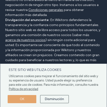
negociación ni de ningún otro tipo. Instamos a los usuarios a
revisar nuestra
Condiciones generales
para obtener
información más detallada.
Divulgación del anunciante:
En Wikitoro defendemos la
transparencia y la confianza como principios fundamentales.
Nuestro sitio web es de libre acceso para todos los usuarios, y
ganamos una comisión de nuestros socios (saber más
acerca de nuestros socios
) sin ningún coste adicional para
usted. Es importante ser consciente de que todo el contenido
y la información proporcionada por Wikitoro y nuestros
afiliados se crean sin prejuicios. Creamos contenido con gran
cuidado para beneficiar a nuestros lectores y, lo que es más
importante, no está influenciado por ningún acuerdo de
ESTE SITIO WEB UTILIZA COOKIES
compensación con nuestros socios.
Utilizamos cookies para mejorar el funcionamiento del sitio web y
su experiencia de usuario. Usted puede elegir su preferencia
para este uso de cookies. Para más información, consulte nuestra
Declaración del anunciante
Política de privacidad
Política de privacidad
Política de cookies
Condiciones generales
OK
Disminución
Copyright © 2025 Wikitoro Todos los derechos
reservados