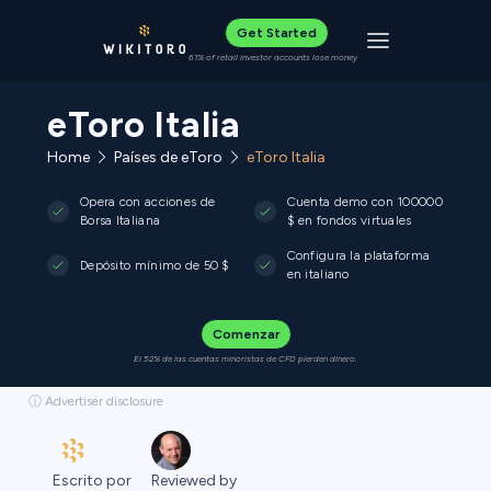
Get Started
Toggle navigat
61% of retail investor accounts lose money
eToro Italia
Home
Países de eToro
eToro Italia
Opera con acciones de
Cuenta demo con 100000
Borsa Italiana
$ en fondos virtuales
Configura la plataforma
Depósito mínimo de 50 $
en italiano
Comenzar
El 52% de las cuentas minoristas de CFD pierden dinero.
ⓘ Advertiser disclosure
Escrito por
Reviewed by