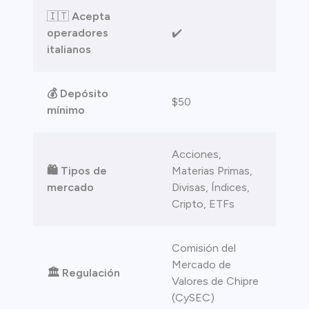
ristas de
🇮🇹
Acepta
operadores
✔️
italianos
💰 Depósito
$50
mínimo
Acciones,
🛍️ Tipos de
Materias Primas,
mercado
Divisas, Índices,
Cripto, ETFs
Comisión del
Mercado de
🏛️ Regulación
Valores de Chipre
(CySEC)