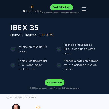
Get Started
Toggle navigat
61% of retail investor accounts lose money
IBEX 35
Home
Índices
IBEX 35
Practica el trading del
Invierte en más de 20
IBEX 35 con una cuenta
índices
demo
Copia a los traders del
Accede a datos en tiempo
IBEX 35 con mejor
real y gráficos en vivo de
rendimiento
precios
Comenzar
El 52% de las cuentas minoristas de CFD pierden dinero.
ⓘ Advertiser disclosure