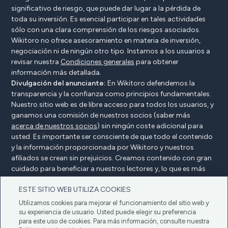
significativo de riesgo, que puede dar lugar a la pérdida de
toda su inversión. Es esencial participar en tales actividades
sólo con una clara comprensión de los riesgos asociados.
Wikitoro no ofrece asesoramiento en materia de inversión,
negociación ni de ningún otro tipo. Instamos a los usuarios a
revisar nuestra
Condiciones generales
para obtener
información más detallada.
Divulgación del anunciante:
En Wikitoro defendemos la
transparencia y la confianza como principios fundamentales.
Nuestro sitio web es de libre acceso para todos los usuarios, y
ganamos una comisión de nuestros socios (saber más
acerca de nuestros socios
) sin ningún coste adicional para
usted. Es importante ser consciente de que todo el contenido
y la información proporcionada por Wikitoro y nuestros
afiliados se crean sin prejuicios. Creamos contenido con gran
cuidado para beneficiar a nuestros lectores y, lo que es más
importante, no está influenciado por ningún acuerdo de
ESTE SITIO WEB UTILIZA COOKIES
compensación con nuestros socios.
Utilizamos cookies para mejorar el funcionamiento del sitio web y
su experiencia de usuario. Usted puede elegir su preferencia
para este uso de cookies. Para más información, consulte nuestra