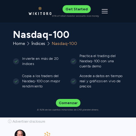
Get Started
Toggle navigat
61% of retail investor accounts lose money
Nasdaq-100
Home
Índices
Nasdaq-100
Practica el trading del
Invierte en más de 20
Nasdaq-100 con una
índices
cuenta demo
Copia a los traders del
Accede a datos en tiempo
Nasdaq-100 con mejor
real y gráficos en vivo de
rendimiento
precios
Comenzar
El 52% de las cuentas minoristas de CFD pierden dinero.
ⓘ Advertiser disclosure