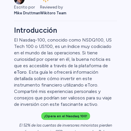
Escrito por
Reviewed by
Mike Druttman
Wikitoro Team
Introducción
El Nasdaq-100, conocido como NSDQ100, US
Tech 100 o US100, es un índice muy codiciado
en el mundo de las operaciones. Si tiene
curiosidad por operar en él, la buena noticia es
que es accesible a través de la plataforma de
eToro
. Esta guía le ofrecerá información
detallada sobre cómo invertir en este
instrumento financiero utilizando eToro.
0
Compartiré mis experiencias personales y
consejos que podrían ser valiosos para su viaje
de inversión con este fascinante activo.
¡Opera en el Nasdaq 100!
 50
El 52% de las cuentas de inversores minoristas pierden