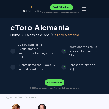
Get Started
Toggle navigat
61% of retail investor accounts lose money
eToro Alemania
Home
Países de eToro
eToro Alemania
Supervisado por la
Opera con más de 100
Bundesamt für
acciones listadas en el
Finanzdienstleistungsaufsicht
DAX
(BaFin)
Cuenta demo con 100000 $
Depósito mínimo de
en fondos virtuales
50 $
Comenzar
El 52% de las cuentas minoristas de CFD pierden dinero.
ⓘ Advertiser disclosure