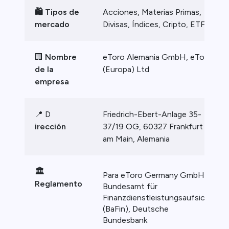
🛍️ Tipos de
Acciones, Materias Primas,
mercado
Divisas, Índices, Cripto, ETFs
🏢
Nombre
eToro Alemania GmbH, eToro
de la
(Europa) Ltd
empresa
📍 D
Friedrich-Ebert-Anlage 35-
irección
37/19 OG, 60327 Frankfurt
am Main, Alemania
🏛️
Para eToro Germany GmbH:
Reglamento
Bundesamt für
Finanzdienstleistungsaufsicht
(BaFin), Deutsche
Bundesbank