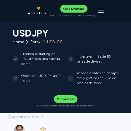
Get Started
Toggle navigat
61% of retail investor accounts lose money
USDJPY
Home
Forex
USDJPY
Practica el trading de
Invierte en más de 50
USDJPY con una cuenta
pares de divisas
demo
Accede a datos en tiempo
Opera con USDJPY las 24
real y gráficos en vivo de
horas
precios de forex
Comenzar
El 52% de las cuentas minoristas de CFD pierden dinero.
ⓘ Advertiser disclosure