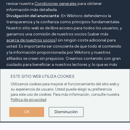
revisar nuestra
Condiciones generales
para obtener
información más detallada.
Divulgación del anunciante:
En Wikitoro defendemos la
transparencia y la confianza como principios fundamentales.
Nuestro sitio web es de libre acceso para todos los usuarios, y
ganamos una comisión de nuestros socios (saber más
acerca de nuestros socios
) sin ningún coste adicional para
usted. Es importante ser consciente de que todo el contenido
y la información proporcionada por Wikitoro y nuestros
afiliados se crean sin prejuicios. Creamos contenido con gran
cuidado para beneficiar a nuestros lectores y, lo que es más
importante, no está influenciado por ningún acuerdo de
ESTE SITIO WEB UTILIZA COOKIES
compensación con nuestros socios.
Utilizamos cookies para mejorar el funcionamiento del sitio web y
su experiencia de usuario. Usted puede elegir su preferencia
para este uso de cookies. Para más información, consulte nuestra
Declaración del anunciante
Política de privacidad
Política de privacidad
Política de cookies
Condiciones generales
OK
Disminución
Copyright © 2025 Wikitoro Todos los derechos
reservados