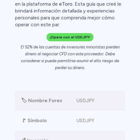
en la plataforma de
eToro
. Esta guía que creé le
brindará información detallada y experiencias
ristas de
personales para que comprenda mejor cómo
operar con este par.
¡Opera con el USDJPY!
El 52% de las cuentas de inversores minoristas pierden
dinero al negociar CFD con este proveedor. Debe
considerar si puede permitirse asumir el alto riesgo de
perder su dinero.
🏷️ Nombre Forex
USDJPY
🚩 Símbolo
USDJPY