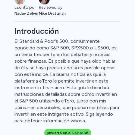
Reviewed by
Escrito por
Mike Druttman
Nadav Zelver
Introducción
El Standard & Poor's 500, comúnmente
conocido como S&P 500, SPX500 o US500, es
un tema frecuente en los debates y noticias
sobre finanzas. Es posible que haya oído hablar
de él y se haya preguntado si es posible operar
con este índice. La buena noticia es que la
plataforma
eToro
le permite invertir en este
instrumento financiero. Esta guía le brindará
0
instrucciones detalladas sobre cómo invertir en
el S&P 500 utilizando eToro, junto con mis
opiniones personales, que podrían ser útiles para
invertir en este intrigante activo. Siga leyendo
para obtener información valiosa.
 50
¡Invierta en el S&P 500!