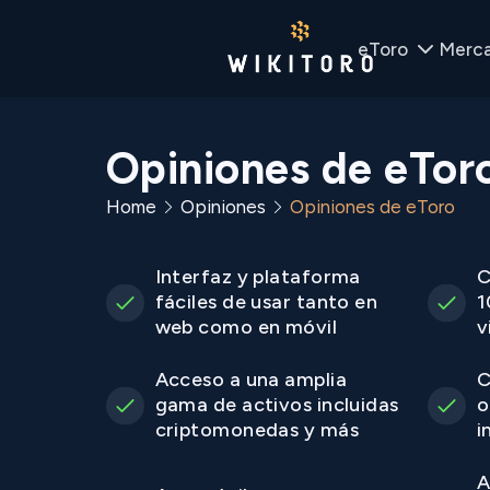
eToro
Merc
Opiniones de eTor
Home
Opiniones
Opiniones de eToro
Interfaz y plataforma
C
fáciles de usar tanto en
1
web como en móvil
v
Acceso a una amplia
C
gama de activos incluidas
o
criptomonedas y más
i
A