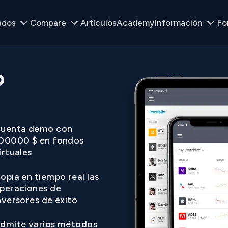
ados
Compare
Artículos
Academy
Información
Fo
o
uenta demo con
00000 $ en fondos
irtuales
opia en tiempo real las
peraciones de
nversores de éxito
dmite varios métodos