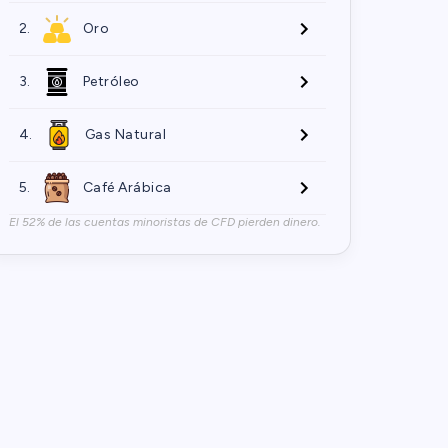
2.
Oro
3.
Petróleo
4.
Gas Natural
5.
Café Arábica
El 52% de las cuentas minoristas de CFD pierden dinero.