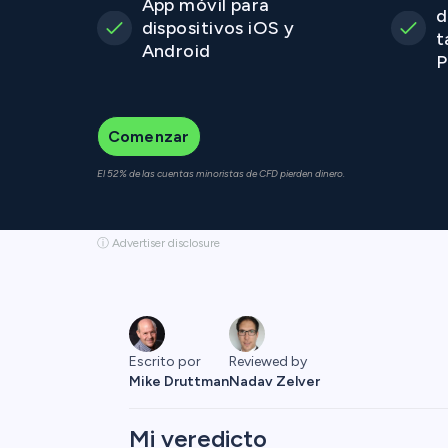
App móvil para
d
dispositivos iOS y
t
Android
P
Comenzar
El 52% de las cuentas minoristas de CFD pierden dinero.
ⓘ Advertiser disclosure
Escrito por
Reviewed by
Mike Druttman
Nadav Zelver
Mi veredicto