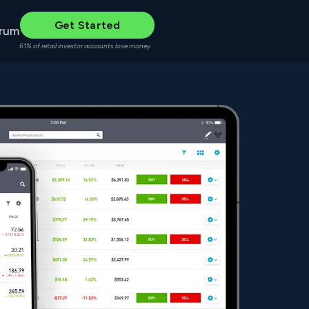
Get Started
rum
61% of retail investor accounts lose money