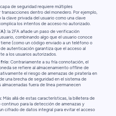
capa de seguridad requiere múltiples
r transacciones dentro del monedero. Por ejemplo,
 la clave privada del usuario como una clave
complica los intentos de acceso no autorizado.
A):
la 2FA añade un paso de verificación
l usuario, combinando algo que el usuario conoce
tiene (como un código enviado a un teléfono o
 de autenticación garantiza que el acceso al
e a los usuarios autorizados.
frío:
Contrariamente a su fría connotación, el
oneda se refiere al almacenamiento offline de
cativamente el riesgo de amenazas de piratería en
so de una brecha de seguridad en el sistema de
as almacenadas fuera de línea permanecen
:
Más allá de estas características, la billetera de
o continuo para la detección de amenazas y
n cifrado de datos integral para evitar el acceso