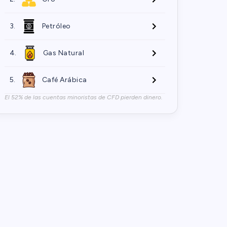
3.
Petróleo
4.
Gas Natural
5.
Café Arábica
El 52% de las cuentas minoristas de CFD pierden dinero.