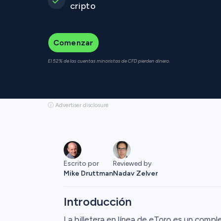
cripto
Comenzar
El 52% de las cuentas minoristas de CFD pierden dinero.
ⓘ Advertiser disclosure
Escrito por
Reviewed by
Mike Druttman
Nadav Zelver
Introducción
La billetera en línea de eToro es un comp