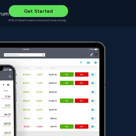
Get Started
rum
61% of retail investor accounts lose money