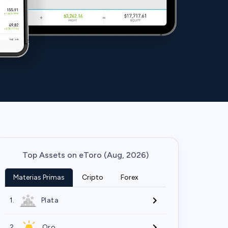
Top Assets on eToro (Aug, 2026)
Materias Primas
Cripto
Forex
1.
Plata
2.
Oro