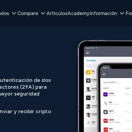
ados
Compare
Artículos
Academy
Información
Fo
utenticación de dos
actores (2FA) para
ayor seguridad
nviar y recibir cripto