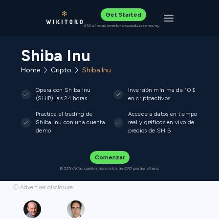
Get Started
Toggle navigat
61% of retail investor accounts lose money
Shiba Inu
Home
Cripto
Shiba Inu
Opera con Shiba Inu
Inversión mínima de 10 $
(SHIB) las 24 horas
en criptoactivos
Practica el trading de
Accede a datos en tiempo
Shiba Inu con una cuenta
real y gráficos en vivo de
demo
precios de SHIB
Comenzar
El 52% de las cuentas minoristas de CFD pierden dinero.
ⓘ Advertiser disclosure