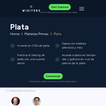
Get Started
Toggle navigat
61% of retail investor accounts lose money
Plata
Home
Materias Primas
Plata
Opera con metales
Invierte en CFDs de plata
preciosos y más
Practica el trading de
Accede a datos en tiempo
plata con una cuenta
real y gráficos en vivo de
demo
precios de la plata
Comenzar
El 52% de las cuentas minoristas de CFD pierden dinero.
ⓘ Advertiser disclosure