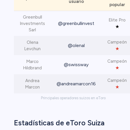
usuario
popular
Greenbull
Elite Pro
@greenbullinvest
Investments
★
Sarl
Campeón
Olena
@olenal
★
Levchun
Campeón
Marco
@swissway
★
Hildbrand
Campeón
Andrea
@andreamarcon16
★
Marcon
Principales operadores suizos en eToro
Estadísticas de eToro Suiza