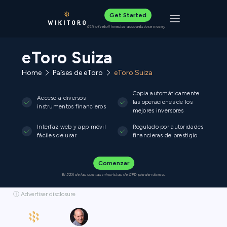
Get Started
Toggle navigat
61% of retail investor accounts lose money
eToro Suiza
Home
Países de eToro
eToro Suiza
Copia automáticamente
Acceso a diversos
las operaciones de los
instrumentos financieros
mejores inversores
Interfaz web y app móvil
Regulado por autoridades
fáciles de usar
financieras de prestigio
Comenzar
El 52% de las cuentas minoristas de CFD pierden dinero.
ⓘ Advertiser disclosure