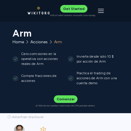
Get Started
Toggle navigat
61% of retail investor accounts lose money
Arm
Home
Acciones
Arm
Cero comisiones en la
Invierte desde solo 10 $
operativa con acciones
por acción de Arm
reales de Arm
Practica el trading de
Compra fracciones de
acciones de Arm con una
acciones
cuenta demo
Comenzar
El 52% de las cuentas minoristas de CFD pierden dinero.
ⓘ Advertiser disclosure