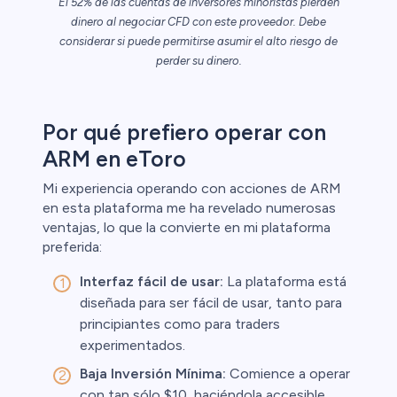
El 52% de las cuentas de inversores minoristas pierden
dinero al negociar CFD con este proveedor. Debe
considerar si puede permitirse asumir el alto riesgo de
ristas de
perder su dinero.
Por qué prefiero operar con
ARM en eToro
Mi experiencia operando con acciones de ARM
en esta plataforma me ha revelado numerosas
ventajas, lo que la convierte en mi plataforma
preferida:
Interfaz fácil de usar:
La plataforma está
diseñada para ser fácil de usar, tanto para
principiantes como para traders
experimentados.
Baja Inversión Mínima:
Comience a operar
con tan sólo $10, haciéndola accesible