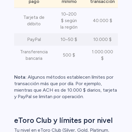
pago
mínimo
transacción
10–200
Tarjeta de
$ según
40.000 $
I
débito
la región
PayPal
10–50 $
10.000 $
I
Transferencia
1.000.000
500 $
bancaria
$
Nota:
Algunos métodos establecen límites por
transacción más que por día. Por ejemplo,
mientras que ACH es de 10.000 $ diarios, tarjeta
y PayPal se limitan por operación.
eToro Club y límites por nivel
Tu nivel en eToro Club (Silver, Gold, Platinum,