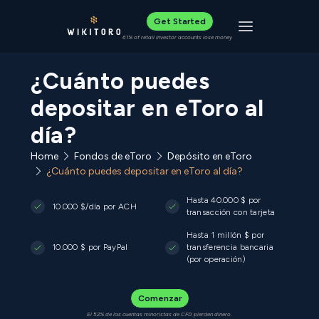
Get Started
Toggle navigat
61% of retail investor accounts lose money
¿Cuánto puedes
depositar en eToro al
día?
Home
Fondos de eToro
Depósito en eToro
¿Cuánto puedes depositar en eToro al día?
Hasta 40.000 $ por
10.000 $/día por ACH
transacción con tarjeta
Hasta 1 millón $ por
10.000 $ por PayPal
transferencia bancaria
(por operación)
Comenzar
El 52% de las cuentas minoristas de CFD pierden dinero.