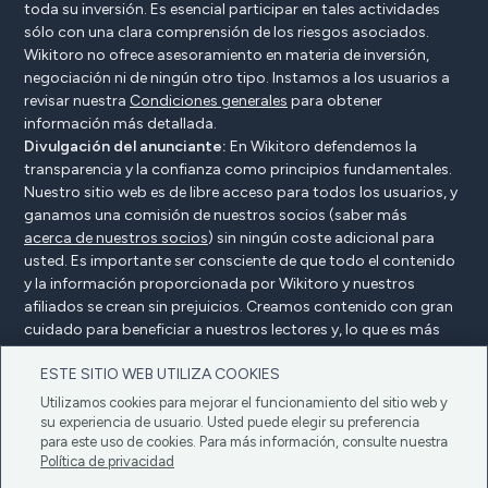
toda su inversión. Es esencial participar en tales actividades
sólo con una clara comprensión de los riesgos asociados.
Wikitoro no ofrece asesoramiento en materia de inversión,
negociación ni de ningún otro tipo. Instamos a los usuarios a
revisar nuestra
Condiciones generales
para obtener
información más detallada.
Divulgación del anunciante:
En Wikitoro defendemos la
transparencia y la confianza como principios fundamentales.
Nuestro sitio web es de libre acceso para todos los usuarios, y
ganamos una comisión de nuestros socios (saber más
acerca de nuestros socios
) sin ningún coste adicional para
usted. Es importante ser consciente de que todo el contenido
y la información proporcionada por Wikitoro y nuestros
afiliados se crean sin prejuicios. Creamos contenido con gran
cuidado para beneficiar a nuestros lectores y, lo que es más
importante, no está influenciado por ningún acuerdo de
ESTE SITIO WEB UTILIZA COOKIES
compensación con nuestros socios.
Utilizamos cookies para mejorar el funcionamiento del sitio web y
su experiencia de usuario. Usted puede elegir su preferencia
para este uso de cookies. Para más información, consulte nuestra
Declaración del anunciante
Política de privacidad
Política de privacidad
Política de cookies
Condiciones generales