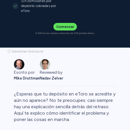
Sin comisiones por
depósito cobradas por
eToro
Comenzar
El 52% de las cuentas minoristas de CFD pierden dinero.
ⓘ Advertiser disclosure
Escrito por
Reviewed by
Mike Druttman
Nadav Zelver
¿Esperas que tu depósito en eToro se acredite y
aún no aparece? No te preocupes: casi siempre
hay una explicación sencilla detrás del retraso.
Aquí te explico cómo identificar el problema y
Cripto
poner las cosas en marcha.