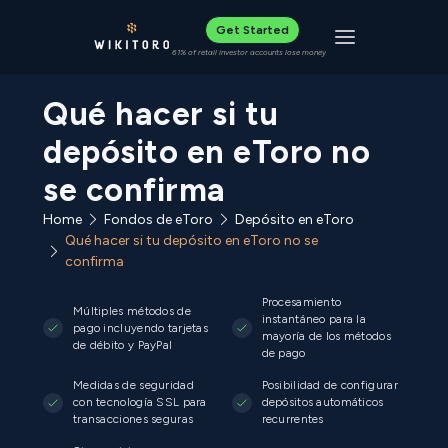
Get Started
Toggle navigat
61% of retail investor accounts lose money
Qué hacer si tu
depósito en eToro no
se confirma
Home
Fondos de eToro
Depósito en eToro
Qué hacer si tu depósito en eToro no se
confirma
Procesamiento
Múltiples métodos de
instantáneo para la
pago incluyendo tarjetas
mayoría de los métodos
de débito y PayPal
de pago
Medidas de seguridad
Posibilidad de configurar
con tecnología SSL para
depósitos automáticos
transacciones seguras
recurrentes