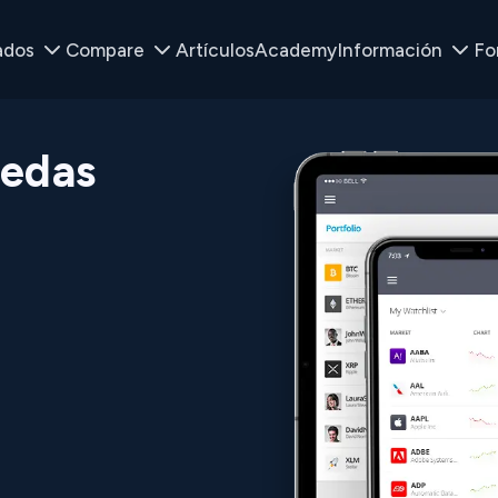
ados
Compare
Artículos
Academy
Información
Fo
edas