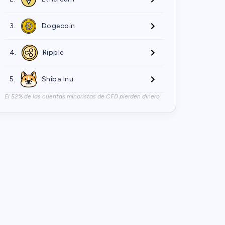
3.
Dogecoin
4.
Ripple
5.
Shiba Inu
El 52% de las cuentas minoristas de CFD pierden dinero.