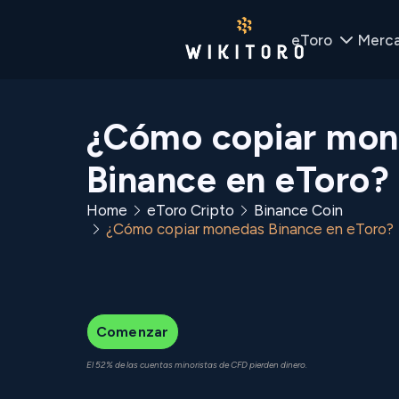
eToro
Merc
¿Cómo copiar mon
Binance en eToro?
Home
eToro Cripto
Binance Coin
¿Cómo copiar monedas Binance en eToro?
Comenzar
El 52% de las cuentas minoristas de CFD pierden dinero.