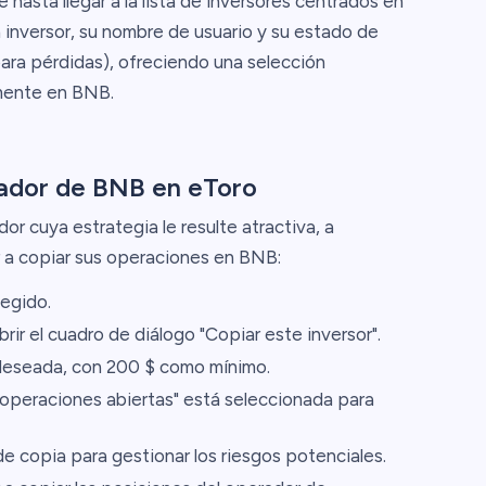
hasta llegar a la lista de inversores centrados en
 inversor, su nombre de usuario y su estado de
para pérdidas), ofreciendo una selección
amente en BNB.
rador de BNB en eToro
r cuya estrategia le resulte atractiva, a
 a copiar sus operaciones en BNB:
legido.
rir el cuadro de diálogo "Copiar este inversor".
 deseada, con 200 $ como mínimo.
operaciones abiertas" está seleccionada para
e copia para gestionar los riesgos potenciales.