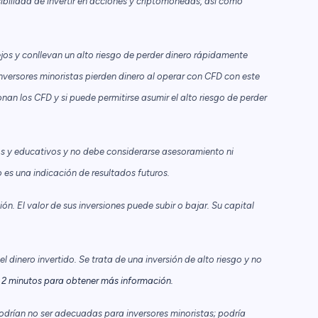
ibilidad de invertir en acciones y criptomonedas, así como
os y conllevan un alto riesgo de perder dinero rápidamente
nversores minoristas pierden dinero al operar con CFD con este
n los CFD y si puede permitirse asumir el alto riesgo de perder
s y educativos y no debe considerarse asesoramiento ni
es una indicación de resultados futuros.
n. El valor de sus inversiones puede subir o bajar. Su capital
 dinero invertido. Se trata de una inversión de alto riesgo y no
2 minutos para obtener más información.
odrían no ser adecuadas para inversores minoristas; podría