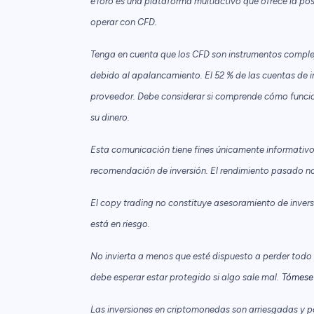
eToro es una plataforma multiactivo que ofrece la pos
operar con CFD.
Tenga en cuenta que los CFD son instrumentos complej
debido al apalancamiento. El 52 % de las cuentas de i
proveedor. Debe considerar si comprende cómo funciona
su dinero.
Esta comunicación tiene fines únicamente informativo
recomendación de inversión. El rendimiento pasado no 
El copy trading no constituye asesoramiento de inversió
está en riesgo.
No invierta a menos que esté dispuesto a perder todo el
debe esperar estar protegido si algo sale mal.
Tómese 
Las inversiones en criptomonedas son arriesgadas y p