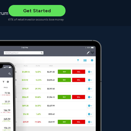
Get Started
rum
61% of retail investor accounts lose money