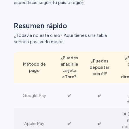
específicas según tu país o región.
Resumen rápido
¿Todavía no está claro? Aquí tienes una tabla
sencilla para verlo mejor:
¿Puedes
¿S
¿Puedes
Método de
añadir la
depositar
pago
tarjeta
con él?
eToro?
dir
Google Pay
✔️
✔️
d
❌ 
n
Apple Pay
✔️
✔️
opc