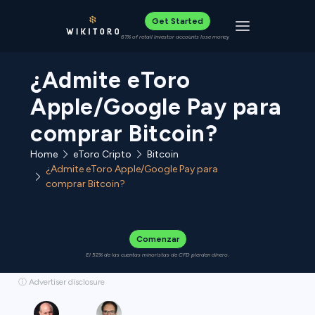
Get Started
Toggle navigat
61% of retail investor accounts lose money
¿Admite eToro
Apple/Google Pay para
comprar Bitcoin?
Home
eToro Cripto
Bitcoin
¿Admite eToro Apple/Google Pay para
comprar Bitcoin?
Comenzar
El 52% de las cuentas minoristas de CFD pierden dinero.
ⓘ Advertiser disclosure