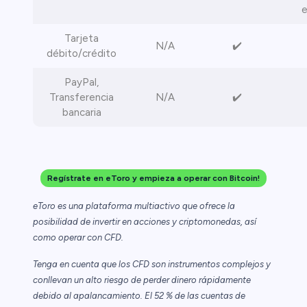
e
Tarjeta
N/A
✔️
débito/crédito
PayPal,
Transferencia
N/A
✔️
bancaria
Regístrate en eToro y empieza a operar con Bitcoin!
eToro es una plataforma multiactivo que ofrece la
posibilidad de invertir en acciones y criptomonedas, así
como operar con CFD.
Tenga en cuenta que los CFD son instrumentos complejos y
conllevan un alto riesgo de perder dinero rápidamente
debido al apalancamiento. El 52 % de las cuentas de