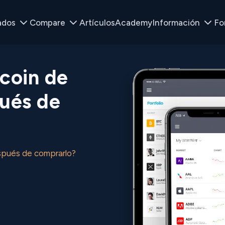
ados
Compare
Artículos
Academy
Información
Fo
coin de
ués de
spués de comprarlo?