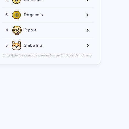
3.
Dogecoin
4.
Ripple
5.
Shiba Inu
El 52% de las cuentas minoristas de CFD pierden dinero.