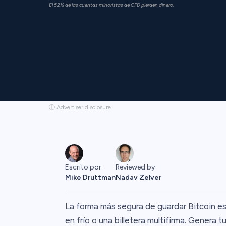
El 52% de las cuentas minoristas de CFD pierden dinero.
ⓘ Advertiser disclosure
Escrito por
Reviewed by
Mike Druttman
Nadav Zelver
La forma más segura de guardar Bitcoin e
en frío o una billetera multifirma. Genera t