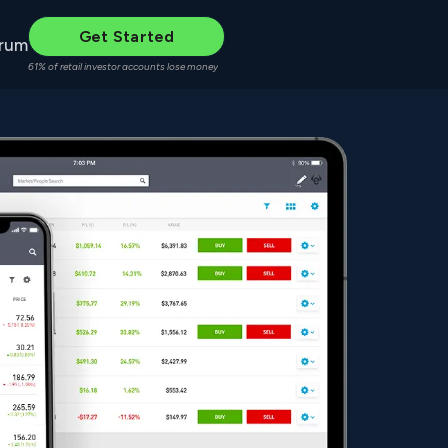
Get Started
rum
61% of retail investor accounts lose money