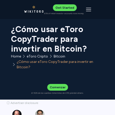
Get Started
Toggle navigat
61% of retail investor accounts lose money
¿Cómo usar eToro
CopyTrader para
invertir en Bitcoin?
Home
eToro Cripto
Bitcoin
¿Cómo usar eToro CopyTrader para invertir en
Bitcoin?
Comenzar
El 52% de las cuentas minoristas de CFD pierden dinero.
ⓘ Advertiser disclosure