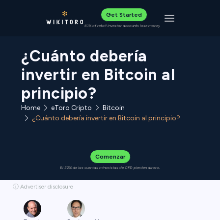
Get Started
Toggle navigat
61% of retail investor accounts lose money
¿Cuánto debería
invertir en Bitcoin al
principio?
Home
eToro Cripto
Bitcoin
¿Cuánto debería invertir en Bitcoin al principio?
Comenzar
El 52% de las cuentas minoristas de CFD pierden dinero.
ⓘ Advertiser disclosure