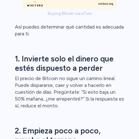
ristas de
Buying Bitcoin via eToro
Así puedes determinar qué cantidad es adecuada
para ti:
1. Invierte solo el dinero que
estés dispuesto a perder
El precio de Bitcoin no sigue un camino lineal.
Puede dispararse, caer y volver a hacerlo en
cuestión de días. Pregúntate: “Si esto baja un
50% mañana, ¿me arrepentiré?” Si la respuesta es
sí, reduce el monto.
2. Empieza poco a poco,