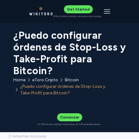
Get Started
Toggle navigat
61% of retail investor accounts lose money
¿Puedo configurar
órdenes de Stop-Loss y
Take-Profit para
Bitcoin?
Home
eToro Cripto
Bitcoin
¿Puedo configurar órdenes de Stop-Loss y
Take-Profit para Bitcoin?
Comenzar
El 52% de las cuentas minoristas de CFD pierden dinero.
ⓘ Advertiser disclosure