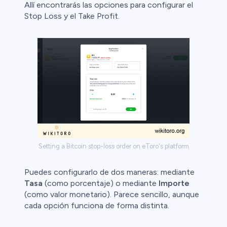
Allí encontrarás las opciones para configurar el
Stop Loss y el Take Profit.
ristas de
Setting a Bitcoin stop-loss order on eToro's platform
Puedes configurarlo de dos maneras: mediante
Tasa
(como porcentaje) o mediante
Importe
(como valor monetario). Parece sencillo, aunque
cada opción funciona de forma distinta.