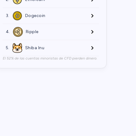
3.
Dogecoin
4.
Ripple
5.
Shiba Inu
El 52% de las cuentas minoristas de CFD pierden dinero.