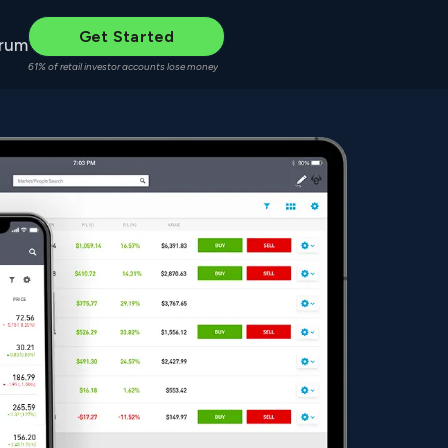
Get Started
rum
61% of retail investor accounts lose money