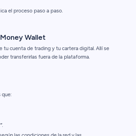
ica el proceso paso a paso.
o Money Wallet
u cuenta de trading y tu cartera digital. Allí se
r transferirlas fuera de la plataforma.
s que:
”
.
egún las condiciones de la red y las