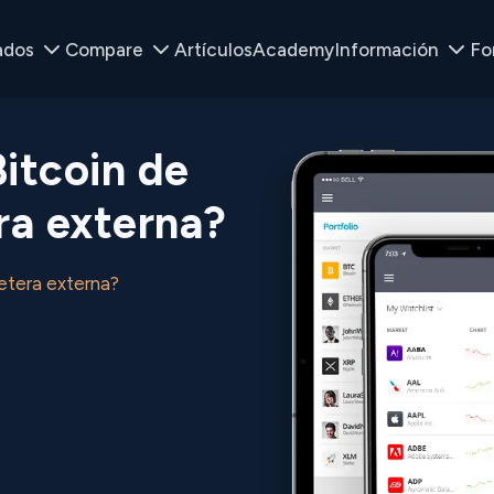
ados
Compare
Artículos
Academy
Información
Fo
Bitcoin de
era externa?
letera externa?