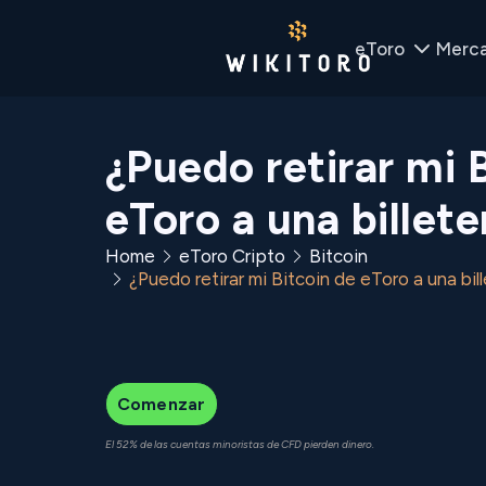
eToro
Merc
¿Puedo retirar mi 
eToro a una billet
Home
eToro Cripto
Bitcoin
¿Puedo retirar mi Bitcoin de eToro a una bil
Comenzar
El 52% de las cuentas minoristas de CFD pierden dinero.