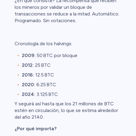
¿En qué consiste? La recompensa que reciben
los mineros por validar un bloque de
transacciones se reduce a la mitad. Automático.
ristas de
Programado. Sin votaciones.
Cronología de los halvings:
2009:
50 BTC por bloque
2012:
25 BTC
2016:
12.5 BTC
2020:
6.25 BTC
2024:
3.125 BTC
Y seguirá así hasta que los 21 millones de BTC
estén en circulación, lo que se estima alrededor
del año 2140.
¿Por qué importa?