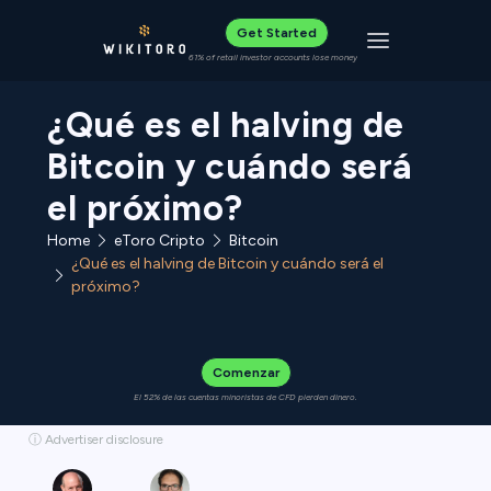
Get Started
Toggle navigat
61% of retail investor accounts lose money
¿Qué es el halving de
Bitcoin y cuándo será
el próximo?
Home
eToro Cripto
Bitcoin
¿Qué es el halving de Bitcoin y cuándo será el
próximo?
Comenzar
El 52% de las cuentas minoristas de CFD pierden dinero.
ⓘ Advertiser disclosure