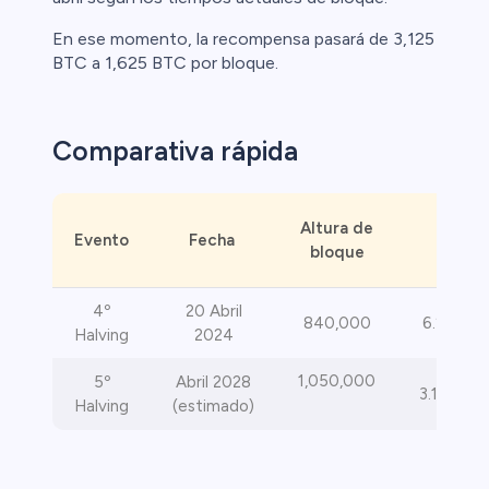
En ese momento, la recompensa pasará de 3,125
BTC a 1,625 BTC por bloque.
Comparativa rápida
Recom
Altura de
Evento
Fecha
ant
bloque
des
4º
20 Abril
840,000
6.25 → 3
Halving
2024
1,050,000
5º
Abril 2028
3.125 → 
Halving
(estimado)