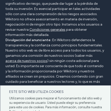
significativo de riesgo, que puede dar lugar a la pérdida de
toda su inversión. Es esencial participar en tales actividades
sólo con una clara comprensión de los riesgos asociados.
Wikitoro no ofrece asesoramiento en materia de inversión,
negociación ni de ningún otro tipo. Instamos a los usuarios a
revisar nuestra
Condiciones generales
para obtener
información más detallada.
Divulgación del anunciante:
En Wikitoro defendemos la
transparencia y la confianza como principios fundamentales.
Nuestro sitio web es de libre acceso para todos los usuarios, y
ganamos una comisión de nuestros socios (saber más
acerca de nuestros socios
) sin ningún coste adicional para
usted. Es importante ser consciente de que todo el contenido
y la información proporcionada por Wikitoro y nuestros
afiliados se crean sin prejuicios. Creamos contenido con gran
cuidado para beneficiar a nuestros lectores y, lo que es más
importante, no está influenciado por ningún acuerdo de
ESTE SITIO WEB UTILIZA COOKIES
compensación con nuestros socios.
Utilizamos cookies para mejorar el funcionamiento del sitio web y
su experiencia de usuario. Usted puede elegir su preferencia
para este uso de cookies. Para más información, consulte nuestra
Declaración del anunciante
Política de privacidad