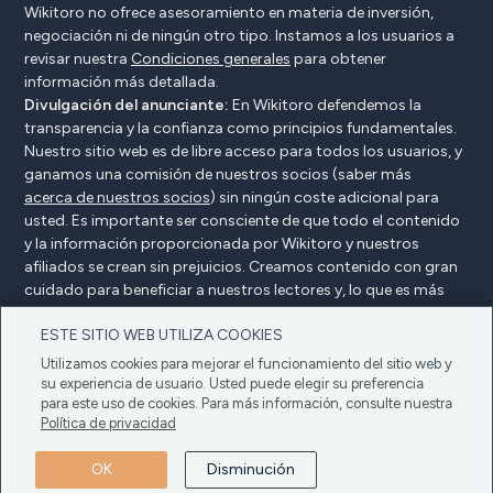
Wikitoro no ofrece asesoramiento en materia de inversión,
negociación ni de ningún otro tipo. Instamos a los usuarios a
revisar nuestra
Condiciones generales
para obtener
información más detallada.
Divulgación del anunciante:
En Wikitoro defendemos la
transparencia y la confianza como principios fundamentales.
Nuestro sitio web es de libre acceso para todos los usuarios, y
ganamos una comisión de nuestros socios (saber más
acerca de nuestros socios
) sin ningún coste adicional para
usted. Es importante ser consciente de que todo el contenido
y la información proporcionada por Wikitoro y nuestros
afiliados se crean sin prejuicios. Creamos contenido con gran
cuidado para beneficiar a nuestros lectores y, lo que es más
importante, no está influenciado por ningún acuerdo de
ESTE SITIO WEB UTILIZA COOKIES
compensación con nuestros socios.
Utilizamos cookies para mejorar el funcionamiento del sitio web y
su experiencia de usuario. Usted puede elegir su preferencia
para este uso de cookies. Para más información, consulte nuestra
Declaración del anunciante
Política de privacidad
Política de privacidad
Política de cookies
Condiciones generales
OK
Disminución
Copyright © 2025 Wikitoro Todos los derechos