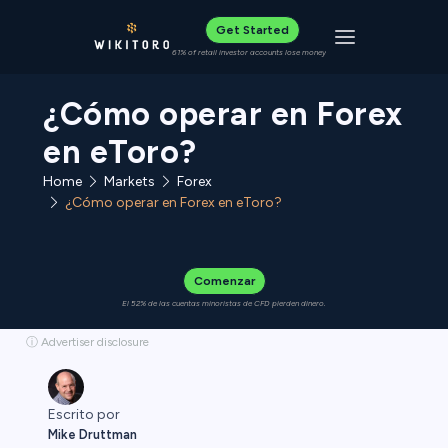
Get Started
Toggle navigat
61% of retail investor accounts lose money
¿Cómo operar en Forex
en eToro?
Home
Forex
Markets
¿Cómo operar en Forex en eToro?
Comenzar
El 52% de las cuentas minoristas de CFD pierden dinero.
ⓘ Advertiser disclosure
Escrito por
Mike Druttman