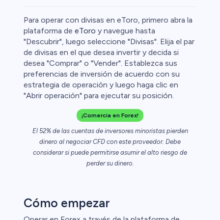
Para operar con divisas en eToro, primero abra la
plataforma de
eToro
y navegue hasta
"Descubrir", luego seleccione "Divisas". Elija el par
de divisas en el que desea invertir y decida si
Cripto
desea "Comprar" o "Vender". Establezca sus
preferencias de inversión de acuerdo con su
estrategia de operación y luego haga clic en
"Abrir operación" para ejecutar su posición.
¡Comercia en Forex!
El 52% de las cuentas de inversores minoristas pierden
dinero al negociar CFD con este proveedor. Debe
considerar si puede permitirse asumir el alto riesgo de
perder su dinero.
l
ca
Cómo empezar
ristas de
Operar en Forex a través de la plataforma de