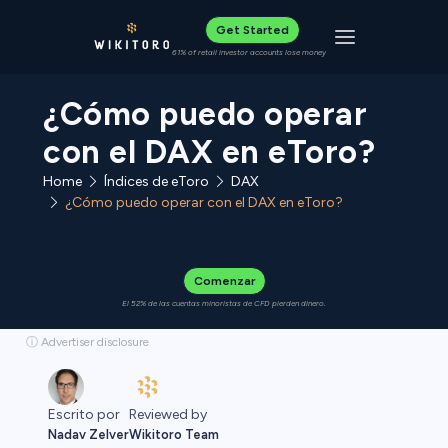
Get Started
Toggle navigat
61% of retail investor accounts lose money
¿Cómo puedo operar
con el DAX en eToro?
Home
Índices de eToro
DAX
¿Cómo puedo operar con el DAX en eToro?
Comenzar
El 52% de las cuentas minoristas de CFD pierden dinero.
ⓘ Advertiser disclosure
Reviewed by
Escrito por
Wikitoro Team
Nadav Zelver