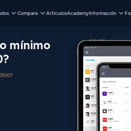
ados
Compare
Artículos
Academy
Información
Fo
to mínimo
0?
PX500?