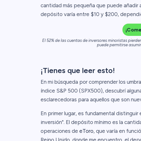
cantidad más pequeña que puede añadir a
depósito varía entre $10 y $200, dependi
¡Come
El 52% de las cuentas de inversores minoristas pierde
puede permitirse asumir 
¡Tienes que leer esto!
En mi búsqueda por comprender los umbra
índice S&P 500 (SPX500), descubrí alguna
esclarecedoras para aquellos que son nuev
En primer lugar, es fundamental distinguir
inversión". El depósito mínimo es la cant
operaciones de
eToro
, que varía en funci
Reino Unido, donde me encuentro, el depó