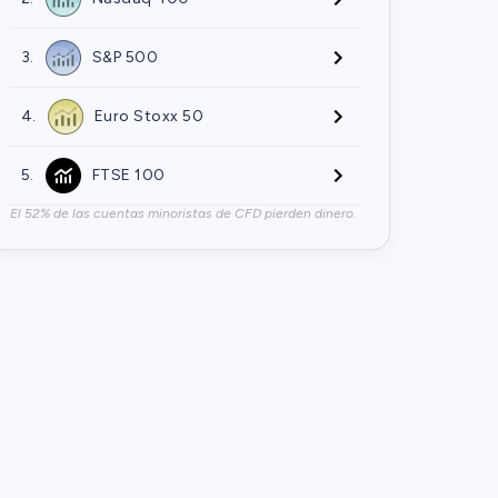
3.
S&P 500
4.
Euro Stoxx 50
5.
FTSE 100
El 52% de las cuentas minoristas de CFD pierden dinero.