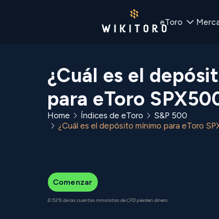
eToro
Merc
¿Cuál es el depósi
para eToro SPX50
Home
Índices de eToro
S&P 500
¿Cuál es el depósito mínimo para eToro S
Comenzar
El 52% de las cuentas minoristas de CFD pierden dinero.