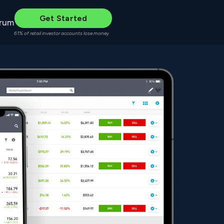
Get Started
rum
61% of retail investor accounts lose money