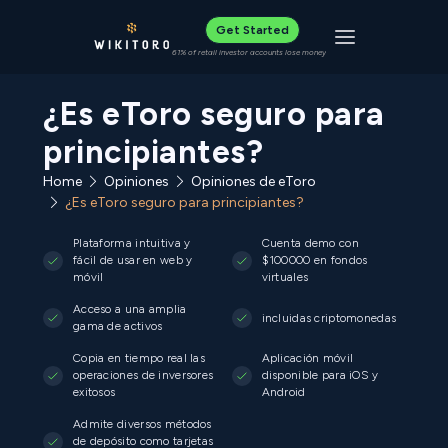
Get Started
Toggle navigat
61% of retail investor accounts lose money
¿Es eToro seguro para
principiantes?
Home
Opiniones
Opiniones de eToro
¿Es eToro seguro para principiantes?
Plataforma intuitiva y
Cuenta demo con
fácil de usar en web y
$100000 en fondos
móvil
virtuales
Acceso a una amplia
incluidas criptomonedas
gama de activos
Copia en tiempo real las
Aplicación móvil
operaciones de inversores
disponible para iOS y
exitosos
Android
Admite diversos métodos
de depósito como tarjetas