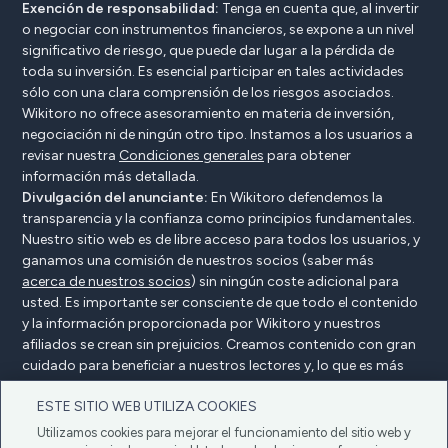
Exención de responsabilidad:
Tenga en cuenta que, al invertir
o negociar con instrumentos financieros, se expone a un nivel
significativo de riesgo, que puede dar lugar a la pérdida de
toda su inversión. Es esencial participar en tales actividades
sólo con una clara comprensión de los riesgos asociados.
Wikitoro no ofrece asesoramiento en materia de inversión,
negociación ni de ningún otro tipo. Instamos a los usuarios a
revisar nuestra
Condiciones generales
para obtener
información más detallada.
Divulgación del anunciante:
En Wikitoro defendemos la
transparencia y la confianza como principios fundamentales.
Nuestro sitio web es de libre acceso para todos los usuarios, y
ganamos una comisión de nuestros socios (saber más
acerca de nuestros socios
) sin ningún coste adicional para
usted. Es importante ser consciente de que todo el contenido
y la información proporcionada por Wikitoro y nuestros
afiliados se crean sin prejuicios. Creamos contenido con gran
cuidado para beneficiar a nuestros lectores y, lo que es más
importante, no está influenciado por ningún acuerdo de
ESTE SITIO WEB UTILIZA COOKIES
compensación con nuestros socios.
Utilizamos cookies para mejorar el funcionamiento del sitio web y