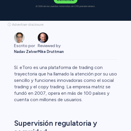
El 52% de las cuentas minoristas de CFD pierden dinero.
ⓘ Advertiser disclosure
Reviewed by
Escrito por
Mike Druttman
Nadav Zelver
Sí. eToro es una plataforma de trading con
trayectoria que ha llamado la atención por su uso
sencillo y funciones innovadoras como el social
trading y el copy trading. La empresa matriz se
Cripto
fundó en 2007, opera en más de 100 países y
cuenta con millones de usuarios.
Supervisión regulatoria y