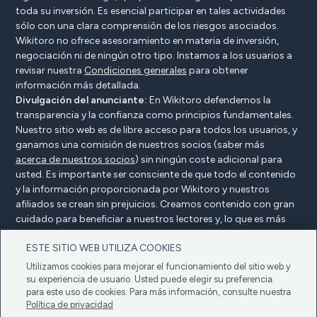
toda su inversión. Es esencial participar en tales actividades
sólo con una clara comprensión de los riesgos asociados.
Wikitoro no ofrece asesoramiento en materia de inversión,
negociación ni de ningún otro tipo. Instamos a los usuarios a
revisar nuestra
Condiciones generales
para obtener
información más detallada.
Divulgación del anunciante:
En Wikitoro defendemos la
transparencia y la confianza como principios fundamentales.
Nuestro sitio web es de libre acceso para todos los usuarios, y
ganamos una comisión de nuestros socios (saber más
acerca de nuestros socios
) sin ningún coste adicional para
usted. Es importante ser consciente de que todo el contenido
y la información proporcionada por Wikitoro y nuestros
afiliados se crean sin prejuicios. Creamos contenido con gran
cuidado para beneficiar a nuestros lectores y, lo que es más
importante, no está influenciado por ningún acuerdo de
ESTE SITIO WEB UTILIZA COOKIES
compensación con nuestros socios.
Utilizamos cookies para mejorar el funcionamiento del sitio web y
su experiencia de usuario. Usted puede elegir su preferencia
para este uso de cookies. Para más información, consulte nuestra
Declaración del anunciante
Política de privacidad
Política de privacidad