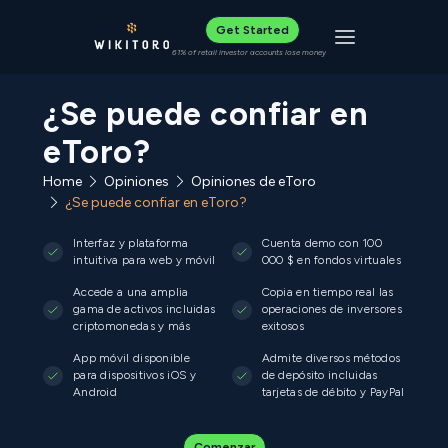
Get Started
Toggle navigat
61% of retail investor accounts lose money
¿Se puede confiar en
eToro?
Home
Opiniones
Opiniones de eToro
¿Se puede confiar en eToro?
Interfaz y plataforma
Cuenta demo con 100
intuitiva para web y móvil
000 $ en fondos virtuales
Accede a una amplia
Copia en tiempo real las
gama de activos incluidas
operaciones de inversores
criptomonedas y más
exitosos
App móvil disponible
Admite diversos métodos
para dispositivos iOS y
de depósito incluidas
Android
tarjetas de débito y PayPal
Comenzar