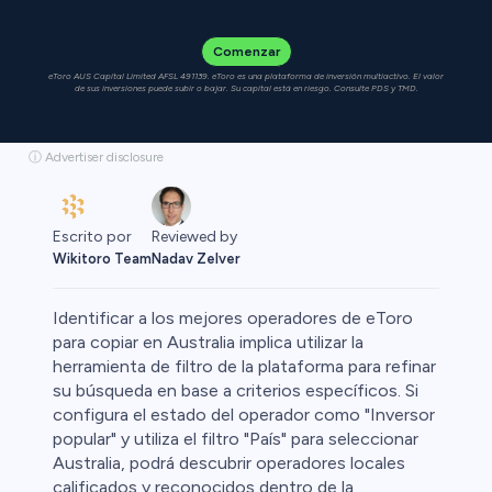
Comenzar
eToro AUS Capital Limited AFSL 491139. eToro es una plataforma de inversión multiactivo. El valor
de sus inversiones puede subir o bajar. Su capital está en riesgo. Consulte PDS y TMD.
ⓘ Advertiser disclosure
Escrito por
Reviewed by
Wikitoro Team
Nadav Zelver
Identificar a los mejores operadores de eToro
para copiar en Australia implica utilizar la
herramienta de filtro de la plataforma para refinar
su búsqueda en base a criterios específicos. Si
Cripto
configura el estado del operador como "Inversor
popular" y utiliza el filtro "País" para seleccionar
Australia, podrá descubrir operadores locales
calificados y reconocidos dentro de la