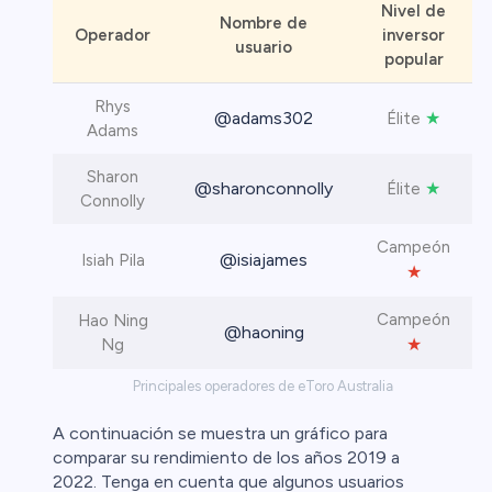
Nivel de
Nombre de
Operador
inversor
usuario
popular
Rhys
@adams302
★
Élite
Adams
Sharon
@sharonconnolly
★
Élite
Connolly
Campeón
@isiajames
Isiah Pila
★
Campeón
Hao Ning
@haoning
★
Ng
Principales operadores de eToro Australia
A continuación se muestra un gráfico para
comparar su rendimiento de los años 2019 a
2022. Tenga en cuenta que algunos usuarios