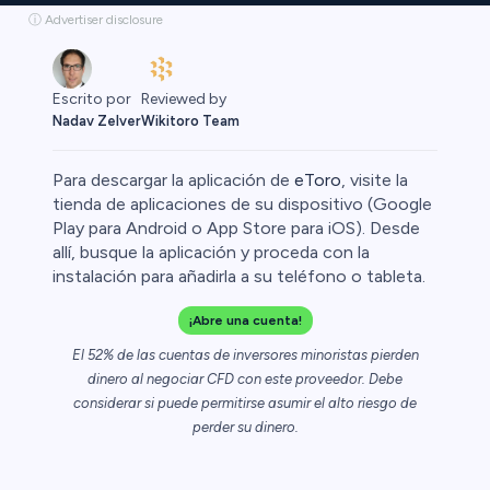
ⓘ Advertiser disclosure
Reviewed by
Escrito por
Wikitoro Team
Nadav Zelver
Para descargar la aplicación de
eToro
, visite la
tienda de aplicaciones de su dispositivo (Google
Play para Android o App Store para iOS). Desde
allí, busque la aplicación y proceda con la
Cripto
instalación para añadirla a su teléfono o tableta.
¡Abre una cuenta!
El 52% de las cuentas de inversores minoristas pierden
dinero al negociar CFD con este proveedor. Debe
considerar si puede permitirse asumir el alto riesgo de
perder su dinero.