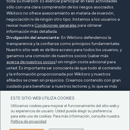
toda su inversión. Es esencial participar en tales actividades
sólo con una clara comprensión de los riesgos asociados.
Wikitoro no ofrece asesoramiento en materia de inversión,
negociación ni de ningún otro tipo. Instamos a los usuarios a
revisar nuestra
Condiciones generales
para obtener
información más detallada.
Divulgación del anunciante:
En Wikitoro defendemos la
transparencia y la confianza como principios fundamentales.
Nuestro sitio web es de libre acceso para todos los usuarios, y
ganamos una comisión de nuestros socios (saber más
acerca de nuestros socios
) sin ningún coste adicional para
usted. Es importante ser consciente de que todo el contenido
y la información proporcionada por Wikitoro y nuestros
afiliados se crean sin prejuicios. Creamos contenido con gran
cuidado para beneficiar a nuestros lectores y, lo que es más
importante, no está influenciado por ningún acuerdo de
ESTE SITIO WEB UTILIZA COOKIES
compensación con nuestros socios.
Utilizamos cookies para mejorar el funcionamiento del sitio web y
su experiencia de usuario. Usted puede elegir su preferencia
para este uso de cookies. Para más información, consulte nuestra
Declaración del anunciante
Política de privacidad
Política de privacidad
Política de cookies
Condiciones generales