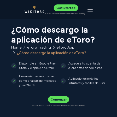
Get Started
Toggle navigat
61% of retail investor accounts lose money
¿Cómo descargo la
aplicación de eToro?
Home
eToro Trading
eToro App
¿Cómo descargo la aplicación de eToro?
Disponible en Google Play
Accede a tu cuenta de
Store y Apple App Store
eToro estés donde estés
Herramientas avanzadas
Aplicaciones móviles
como análisis de mercado
intuitivas y fáciles de usar
y ProCharts
Comenzar
El 52% de las cuentas minoristas de CFD pierden dinero.